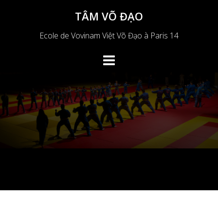
Aller
TÂM VÕ ĐẠO
au
contenu
Ecole de Vovinam Việt Võ Đạo à Paris 14